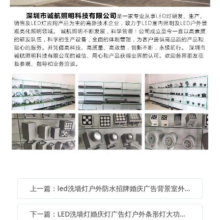
上一篇：led洗墙灯户外防水招牌婚庆广告背景室外桥梁灯室内射灯线条灯
下一篇：LED洗墙灯婚庆灯广告灯户外条形灯大功率景观灯亮化工程灯具